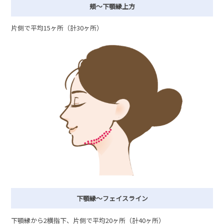
頬〜下顎縁上方
片側で平均15ヶ所（計30ヶ所）
下顎縁〜フェイスライン
下顎縁から2横指下、片側で平均20ヶ所（計40ヶ所）