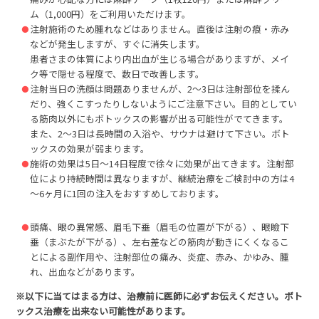
ム（1,000円）をご利用いただけます。
注射施術のため腫れなどはありません。直後は注射の痕・赤み
などが発生しますが、すぐに消失します。
患者さまの体質により内出血が生じる場合がありますが、メイ
ク等で隠せる程度で、数日で改善します。
注射当日の洗顔は問題ありませんが、2～3日は注射部位を揉ん
だり、強くこすったりしないようにご注意下さい。目的としてい
る筋肉以外にもボトックスの影響が出る可能性がでてきます。
また、2～3日は長時間の入浴や、サウナは避けて下さい。ボト
ックスの効果が弱まります。
施術の効果は5日～14日程度で徐々に効果が出てきます。注射部
位により持続時間は異なりますが、継続治療をご検討中の方は4
～6ヶ月に1回の注入をおすすめしております。
頭痛、眼の異常感、眉毛下垂（眉毛の位置が下がる）、眼瞼下
垂（まぶたが下がる）、左右差などの筋肉が動きにくくなるこ
とによる副作用や、注射部位の痛み、炎症、赤み、かゆみ、腫
れ、出血などがあります。
※以下に当てはまる方は、治療前に医師に必ずお伝えください。ボト
ックス治療を出来ない可能性があります。