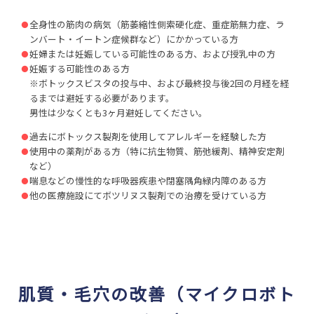
全身性の筋肉の病気（筋萎縮性側索硬化症、重症筋無力症、ラ
ンバート・イートン症候群など）にかかっている方
妊婦または妊娠している可能性のある方、および授乳中の方
妊娠する可能性のある方
※ボトックスビスタの投与中、および最終投与後2回の月経を経
るまでは避妊する必要があります。
男性は少なくとも3ヶ月避妊してください。
過去にボトックス製剤を使用してアレルギーを経験した方
使用中の薬剤がある方（特に抗生物質、筋弛緩剤、精神安定剤
など）
喘息などの慢性的な呼吸器疾患や閉塞隅角緑内障のある方
他の医療施設にてボツリヌス製剤での治療を受けている方
肌質・毛穴の改善（マイクロボト