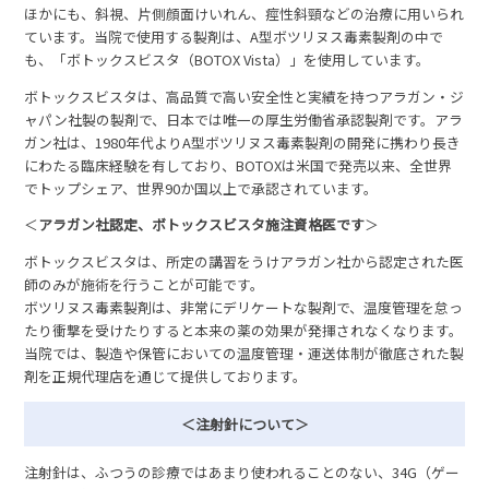
ほかにも、斜視、片側顔面けいれん、痙性斜頸などの治療に用いられ
ています。当院で使用する製剤は、A型ボツリヌス毒素製剤の中で
も、「ボトックスビスタ（BOTOX Vista）」を使用しています。
ボトックスビスタは、高品質で高い安全性と実績を持つアラガン・ジ
ャパン社製の製剤で、日本では唯一の厚生労働省承認製剤です。アラ
ガン社は、1980年代よりA型ボツリヌス毒素製剤の開発に携わり長き
にわたる臨床経験を有しており、BOTOXは米国で発売以来、全世界
でトップシェア、世界90か国以上で承認されています。
＜
アラガン社認定、ボトックスビスタ️施注資格医です
＞
ボトックスビスタは、所定の講習をうけアラガン社から認定された医
師のみが施術を行うことが可能です。
ボツリヌス毒素製剤は、非常にデリケートな製剤で、温度管理を怠っ
たり衝撃を受けたりすると本来の薬の効果が発揮されなくなります。
当院では、製造や保管においての温度管理・運送体制が徹底された製
剤を正規代理店を通じて提供しております。
＜注射針について＞
注射針は、ふつうの診療ではあまり使われることのない、34G（ゲー