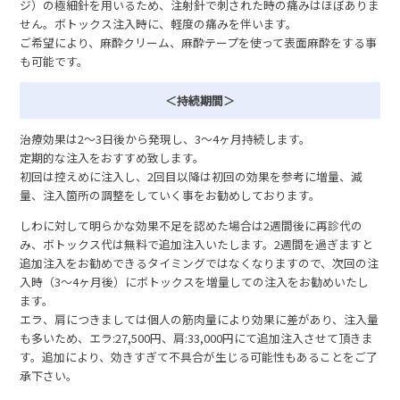
ジ）の極細針を用いるため、注射針で刺された時の痛みはほぼありま
せん。ボトックス注入時に、軽度の痛みを伴います。
ご希望により、麻酔クリーム、麻酔テープを使って表面麻酔をする事
も可能です。
＜持続期間＞
治療効果は2〜3日後から発現し、3〜4ヶ月持続します。
定期的な注入をおすすめ致します。
初回は控えめに注入し、2回目以降は初回の効果を参考に増量、減
量、注入箇所の調整をしていく事をお勧めしております。
しわに対して明らかな効果不足を認めた場合は2週間後に再診代の
み、ボトックス代は無料で追加注入いたします。2週間を過ぎますと
追加注入をお勧めできるタイミングではなくなりますので、次回の注
入時（3〜4ヶ月後）にボトックスを増量しての注入をお勧めいたし
ます。
エラ、肩につきましては個人の筋肉量により効果に差があり、注入量
も多いため、エラ:27,500円、肩:33,000円にて追加注入させて頂きま
す。追加により、効きすぎて不具合が生じる可能性もあることをご了
承下さい。